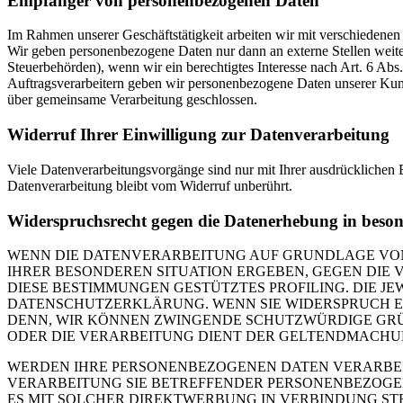
Empfänger von personenbezogenen Daten
Im Rahmen unserer Geschäftstätigkeit arbeiten wir mit verschiedenen
Wir geben personenbezogene Daten nur dann an externe Stellen weiter,
Steuerbehörden), wenn wir ein berechtigtes Interesse nach Art. 6 Ab
Auftragsverarbeitern geben wir personenbezogene Daten unserer Kunde
über gemeinsame Verarbeitung geschlossen.
Widerruf Ihrer Einwilligung zur Datenverarbeitung
Viele Datenverarbeitungsvorgänge sind nur mit Ihrer ausdrücklichen E
Datenverarbeitung bleibt vom Widerruf unberührt.
Widerspruchsrecht gegen die Datenerhebung in beso
WENN DIE DATENVERARBEITUNG AUF GRUNDLAGE VON ART
IHRER BESONDEREN SITUATION ERGEBEN, GEGEN DIE 
DIESE BESTIMMUNGEN GESTÜTZTES PROFILING. DIE J
DATENSCHUTZERKLÄRUNG. WENN SIE WIDERSPRUCH EI
DENN, WIR KÖNNEN ZWINGENDE SCHUTZWÜRDIGE GRÜN
ODER DIE VERARBEITUNG DIENT DER GELTENDMACHUN
WERDEN IHRE PERSONENBEZOGENEN DATEN VERARBEITE
VERARBEITUNG SIE BETREFFENDER PERSONENBEZOGEN
ES MIT SOLCHER DIREKTWERBUNG IN VERBINDUNG ST