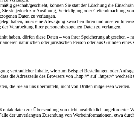
mäßig geschah/geschieht, können Sie statt der Löschung die Einschrän
Sie sie jedoch zur Ausübung, Verteidigung oder Geltendmachung von R
ezogenen Daten zu verlangen.
legt haben, muss eine Abwägung zwischen Ihren und unseren Interess
g der Verarbeitung Ihrer personenbezogenen Daten zu verlangen.
änkt haben, dürfen diese Daten – von ihrer Speicherung abgesehen – n
anderen natürlichen oder juristischen Person oder aus Gründen eines w
ung vertraulicher Inhalte, wie zum Beispiel Bestellungen oder Anfrage
dass die Adresszeile des Browsers von „http://“ auf „https://“ wechsel
en, die Sie an uns übermitteln, nicht von Dritten mitgelesen werden.
Kontaktdaten zur Übersendung von nicht ausdrücklich angeforderter W
 im Falle der unverlangten Zusendung von Werbeinformationen, etwa dur