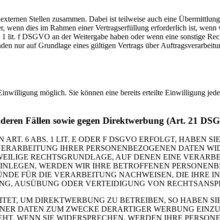
 externen Stellen zusammen. Dabei ist teilweise auch eine Übermittlung
 wenn dies im Rahmen einer Vertragserfüllung erforderlich ist, wenn wi
s. 1 lit. f DSGVO an der Weitergabe haben oder wenn eine sonstige Re
n nur auf Grundlage eines gültigen Vertrags über Auftragsverarbeitun
inwilligung möglich. Sie können eine bereits erteilte Einwilligung jed
nderen Fällen sowie gegen Direktwerbung (Art. 21 DS
. 6 ABS. 1 LIT. E ODER F DSGVO ERFOLGT, HABEN SIE
VERARBEITUNG IHRER PERSONENBEZOGENEN DATEN WIDE
EWEILIGE RECHTSGRUNDLAGE, AUF DENEN EINE VERARBE
NLEGEN, WERDEN WIR IHRE BETROFFENEN PERSONENBE
DE FÜR DIE VERARBEITUNG NACHWEISEN, DIE IHRE IN
G, AUSÜBUNG ODER VERTEIDIGUNG VON RECHTSANSPRÜC
T, UM DIREKTWERBUNG ZU BETREIBEN, SO HABEN SIE
ER DATEN ZUM ZWECKE DERARTIGER WERBUNG EINZULEG
EHT. WENN SIE WIDERSPRECHEN, WERDEN IHRE PERSO